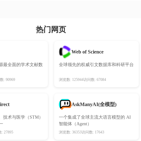
热门网页
Web of Science
源最全面的学术文献数
全球领先的权威引文数据库和科研平台
: 90969
浏览数: 125944
访问数: 67084
AskManyAI(全模型)
irect
、技术与医学（STM）
一个集成了全球主流大语言模型的 AI
一
智能体（Agent）
 27895
浏览数: 36353
访问数: 17643