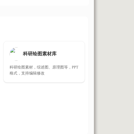
科研绘图素材库
科研绘图素材，综述图、原理图等，PPT
格式，支持编辑修改