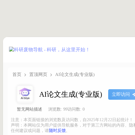
首页
置顶网页
AI论文生成(专业版)
AI论文生成(专业版)
立即访问
暂无网站描述
浏览数: 99
访问数: 0
注意：本页面链接的浏览数及访问数，自2025年12月22日起统计！
声明：本网站仅为用户提供导航服务，对于第三方网站的内容、隐
任何建议或问题，请
随时反馈
。