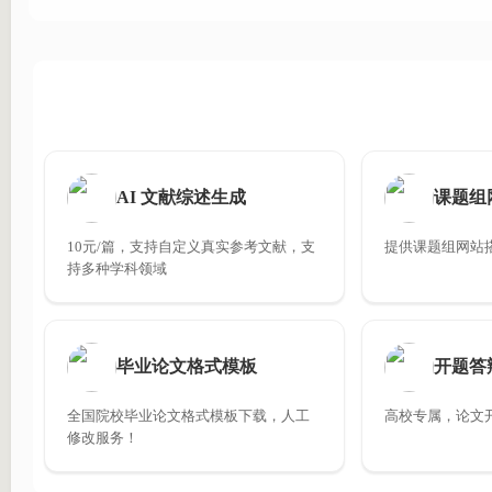
AI 文献综述生成
课题组
10元/篇，支持自定义真实参考文献，支
提供课题组网站
持多种学科领域
毕业论文格式模板
开题答
全国院校毕业论文格式模板下载，人工
高校专属，论文开
修改服务！