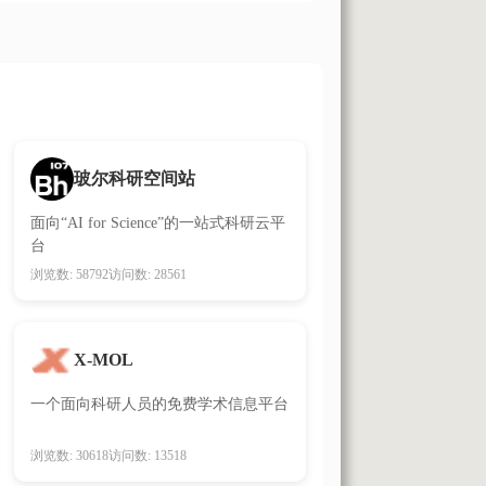
玻尔科研空间站
面向“AI for Science”的一站式科研云平
台
浏览数: 58792
访问数: 28561
X-MOL
一个面向科研人员的免费学术信息平台
浏览数: 30618
访问数: 13518