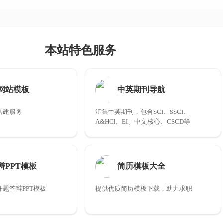
本站特色服务
网站模板
中英期刊导航
搭建服务
汇集中英期刊，包含SCI、SSCI、
A&HCI、EI、中文核心、CSCD等
辩PPT模板
简历模板大全
题答辩PPT模板
提供优质简历模板下载，助力求职