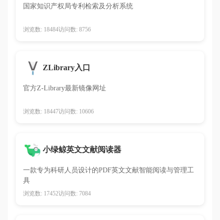
国家知识产权局专利检索及分析系统
浏览数: 18484
访问数: 8756
ZLibrary入口
官方Z-Library最新镜像网址
浏览数: 18447
访问数: 10606
小绿鲸英文文献阅读器
一款专为科研人员设计的PDF英文文献智能阅读与管理工
具
浏览数: 17452
访问数: 7084