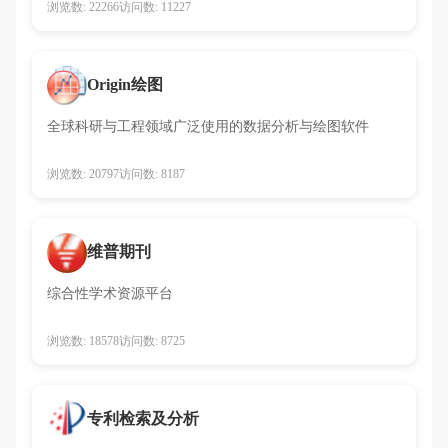
浏览数: 22266
访问数: 11227
Origin绘图
全球科研与工程领域广泛使用的数据分析与绘图软件
浏览数: 20797
访问数: 8187
维普期刊
综合性学术资源平台
浏览数: 18578
访问数: 8725
专利检索及分析