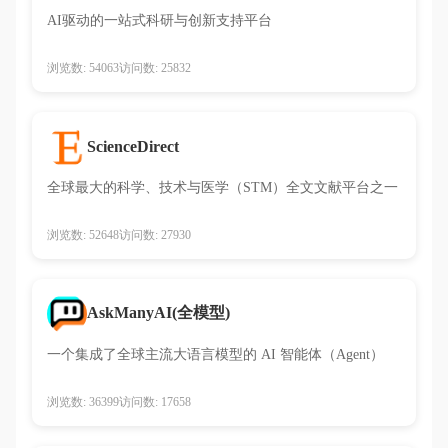
AI驱动的一站式科研与创新支持平台
浏览数: 54063
访问数: 25832
ScienceDirect
全球最大的科学、技术与医学（STM）全文文献平台之一
浏览数: 52648
访问数: 27930
AskManyAI(全模型)
一个集成了全球主流大语言模型的 AI 智能体（Agent）
浏览数: 36399
访问数: 17658