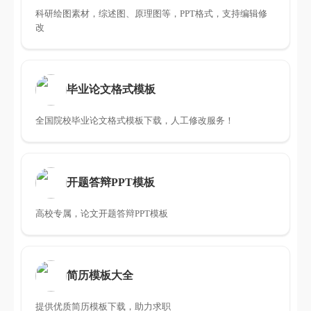
科研绘图素材，综述图、原理图等，PPT格式，支持编辑修
改
毕业论文格式模板
全国院校毕业论文格式模板下载，人工修改服务！
开题答辩PPT模板
高校专属，论文开题答辩PPT模板
简历模板大全
提供优质简历模板下载，助力求职