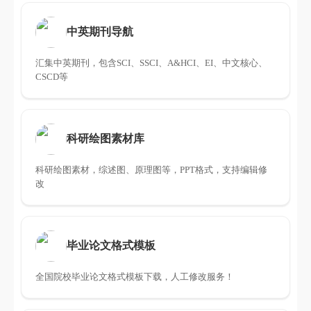
中英期刊导航
汇集中英期刊，包含SCI、SSCI、A&HCI、EI、中文核心、
CSCD等
科研绘图素材库
科研绘图素材，综述图、原理图等，PPT格式，支持编辑修
改
毕业论文格式模板
全国院校毕业论文格式模板下载，人工修改服务！