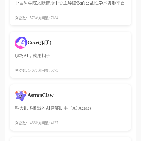
中国科学院文献情报中心主导建设的公益性学术资源平台
浏览数: 15784
访问数: 7184
Coze(扣子)
职场AI，就用扣子
浏览数: 14676
访问数: 5673
AstronClaw
科大讯飞推出的AI智能助手（AI Agent）
浏览数: 14661
访问数: 4137