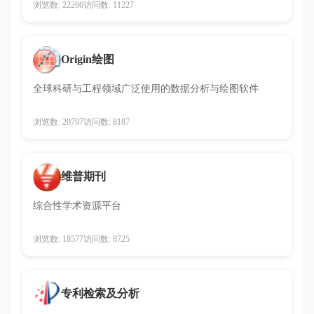
浏览数: 22266
访问数: 11227
Origin绘图
全球科研与工程领域广泛使用的数据分析与绘图软件
浏览数: 20797
访问数: 8187
维普期刊
综合性学术资源平台
浏览数: 18577
访问数: 8725
专利检索及分析