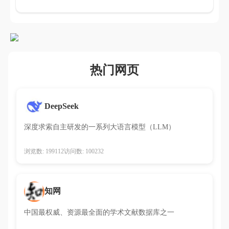
热门网页
DeepSeek
深度求索自主研发的一系列大语言模型（LLM）
浏览数: 199112
访问数: 100232
知网
中国最权威、资源最全面的学术文献数据库之一