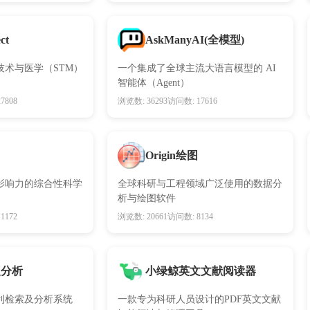
AskManyAI(全模型)
ct
技术与医学（STM）
一个集成了全球主流大语言模型的 AI
智能体（Agent）
7808
浏览数: 36293
访问数: 17616
Origin绘图
影响力的综合性科学
全球科研与工程领域广泛使用的数据分
析与绘图软件
1172
浏览数: 20661
访问数: 8134
及分析
小绿鲸英文文献阅读器
利检索及分析系统
一款专为科研人员设计的PDF英文文献