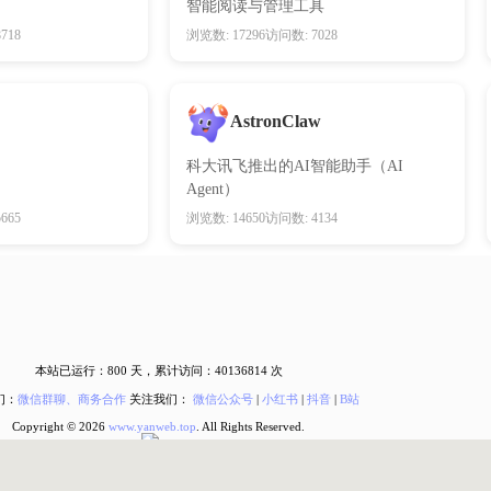
智能阅读与管理工具
718
浏览数: 17296
访问数: 7028
AstronClaw
科大讯飞推出的AI智能助手（AI
Agent）
665
浏览数: 14650
访问数: 4134
本站已运行：
800
天，累计访问：
40136814
次
们：
微信群聊、商务合作
关注我们：
微信公众号
|
小红书
|
抖音
|
B站
Copyright © 2026
www.yanweb.top
. All Rights Reserved.
皖ICP备2024061123号-1
皖公网安备34012402000464