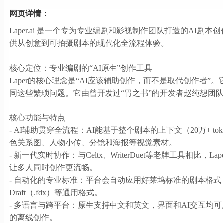
网页详情：
Laper.ai 是一个专为专业编剧和影视制作团队打造的AI剧本
供从创意到可拍摄剧本的现代化全流程体验。
核心定位：专业编剧的“AI原生”创作工具
Laper的核心理念是“AI应该辅助创作，而不是取代创作
同这些繁琐问题。它由曾开发过“胃之书”的开发者赵纯想团
核心功能与特点
- AI辅助贯穿全流程：AI能基于整个剧本的上下文（20万+
色关系图、人物小传、分镜和海报等视觉素材。
- 新一代实时协作：与Celtx、WriterDuet等老牌工具
让多人同时创作更流畅。
- 自动化的专业标准：平台会自动应用好莱坞标准的剧本格式
Draft（.fdx）等通用格式。
- 多语言与跨平台：原生支持中文和英文，界面和AI交互均可
的离线创作。