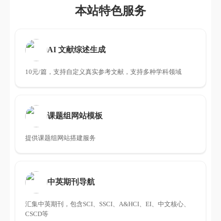
本站特色服务
AI 文献综述生成
10元/篇，支持自定义真实参考文献，支持多种学科领域
课题组网站模板
提供课题组网站搭建服务
中英期刊导航
汇集中英期刊，包含SCI、SSCI、A&HCI、EI、中文核心、
CSCD等