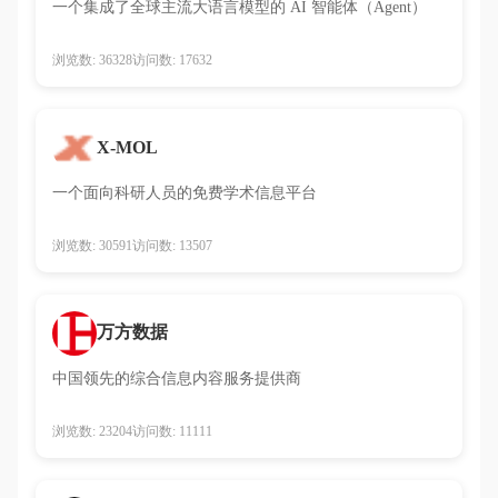
一个集成了全球主流大语言模型的 AI 智能体（Agent）
浏览数: 36328
访问数: 17632
X-MOL
一个面向科研人员的免费学术信息平台
浏览数: 30591
访问数: 13507
万方数据
中国领先的综合信息内容服务提供商
浏览数: 23204
访问数: 11111