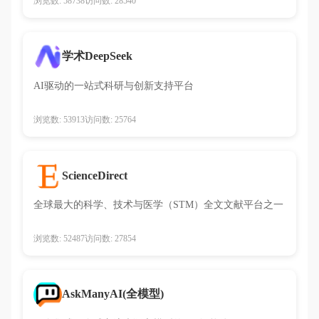
浏览数: 58738
访问数: 28540
学术DeepSeek
AI驱动的一站式科研与创新支持平台
浏览数: 53913
访问数: 25764
ScienceDirect
全球最大的科学、技术与医学（STM）全文文献平台之一
浏览数: 52487
访问数: 27854
AskManyAI(全模型)