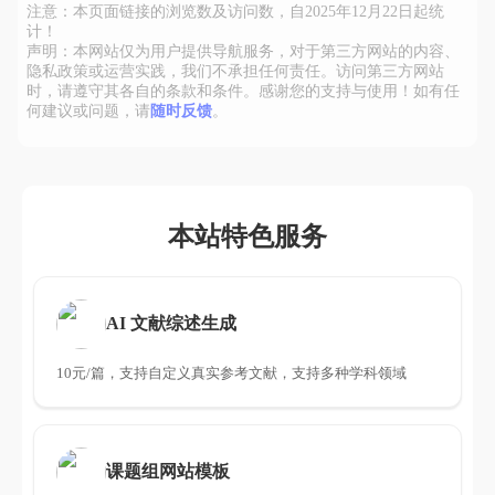
注意：本页面链接的浏览数及访问数，自2025年12月22日起统
计！
声明：本网站仅为用户提供导航服务，对于第三方网站的内容、
隐私政策或运营实践，我们不承担任何责任。访问第三方网站
时，请遵守其各自的条款和条件。感谢您的支持与使用！如有任
何建议或问题，请
随时反馈
。
本站特色服务
AI 文献综述生成
10元/篇，支持自定义真实参考文献，支持多种学科领域
课题组网站模板