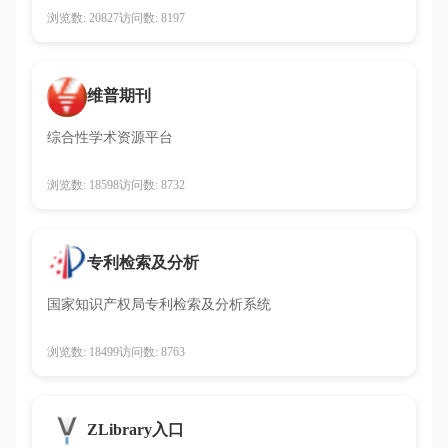
浏览数: 20827
访问数: 8197
维普期刊
综合性学术资源平台
浏览数: 18598
访问数: 8732
专利检索及分析
国家知识产权局专利检索及分析系统
浏览数: 18499
访问数: 8763
ZLibrary入口