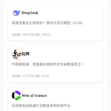
DeepSeek
深度求索自主研发的一系列大语言模型（LLM）
浏览数: 199272
访问数: 100310
知网
中国最权威、资源最全面的学术文献数据库之一
浏览数: 177253
访问数: 91183
Web of Science
全球领先的权威引文数据库和科研平台