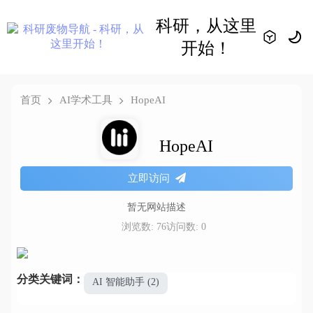
科研，从这里
开始！
首页
AI学术工具
HopeAI
HopeAI
立即访问
暂无网站描述
浏览数: 76
访问数: 0
分类关键词：
AI 智能助手 (2)