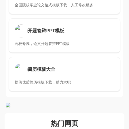
全国院校毕业论文格式模板下载，人工修改服务！
开题答辩PPT模板
高校专属，论文开题答辩PPT模板
简历模板大全
提供优质简历模板下载，助力求职
热门网页