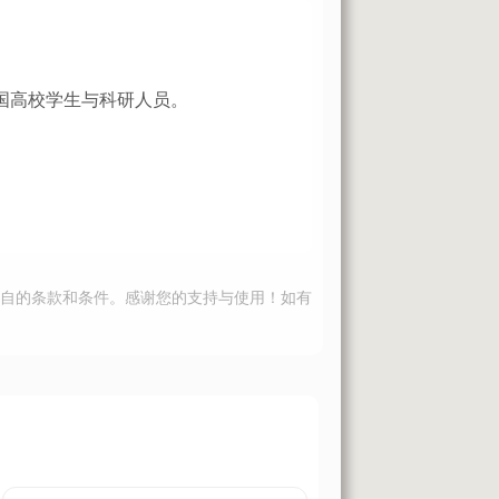
向中国高校学生与科研人员。
自的条款和条件。感谢您的支持与使用！如有