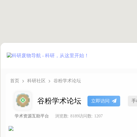
首页
科研社区
谷粉学术论坛
谷粉学术论坛
立即访问
手
学术资源互助平台
浏览数: 8189
访问数: 1207