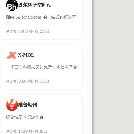
玻尔科研空间站
面向“AI for Science”的一站式科研云平
台
浏览数: 58876
访问数: 28592
X-MOL
一个面向科研人员的免费学术信息平台
浏览数: 30668
访问数: 13534
维普期刊
综合性学术资源平台
浏览数: 18569
访问数: 8722