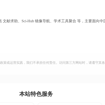
括 文献求助、Sci-Hub 镜像导航、学术工具聚合 等，主要面
政策或运营实践，我们不承担任何责任。访问第三方网站时，请遵守其各
本站特色服务