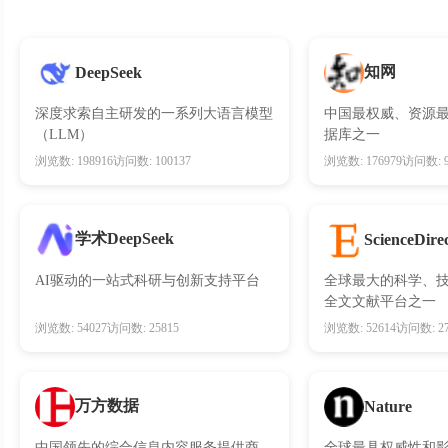
知网
DeepSeek
深度求索自主研发的一系列大语言模型
中国最权威、资源
（LLM）
据库之一
浏览数: 198916
访问数: 100137
浏览数: 176979
访问数: 9
学术DeepSeek
ScienceDire
AI驱动的一站式科研与创新支持平台
全球最大的科学、技
全文文献平台之一
浏览数: 54027
访问数: 25815
浏览数: 52614
访问数: 27
万方数据
Nature
中国领先的综合信息内容服务提供商
全球最具权威性和