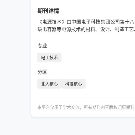
期刊详情
《电源技术》由中国电子科技集团公司第十八
级电容器等电源技术的材料、设计、制造工艺
专业
电工技术
分区
北大核心
科技核心
本平台仅用于学术交流，所有期刊内容版权归原期刊