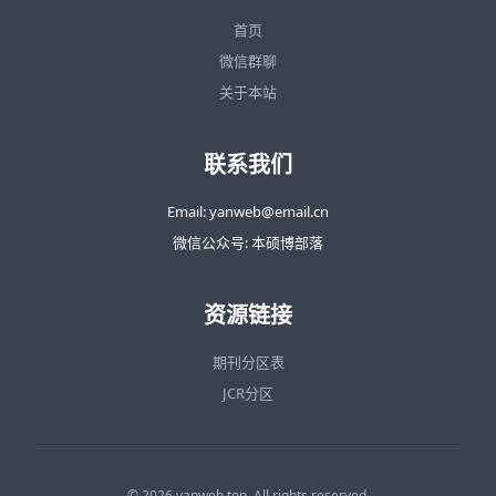
首页
微信群聊
关于本站
联系我们
Email: yanweb@email.cn
微信公众号: 本硕博部落
资源链接
期刊分区表
JCR分区
© 2026 yanweb.top. All rights reserved.