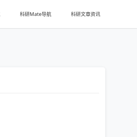
航
科研Mate导航
科研文章资讯