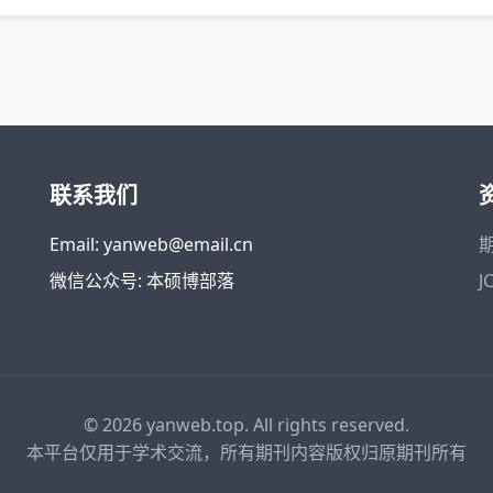
联系我们
Email: yanweb@email.cn
微信公众号: 本硕博部落
J
© 2026 yanweb.top. All rights reserved.
本平台仅用于学术交流，所有期刊内容版权归原期刊所有