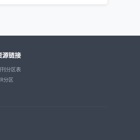
资源链接
期刊分区表
CR分区