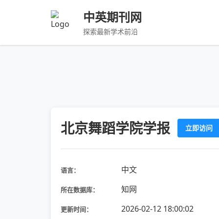
中英期刊网
探索最新学术前沿
北京舞蹈学院学报
立即访问
中文
语言：
知网
所在数据库：
2026-02-12 18:00:02
更新时间：