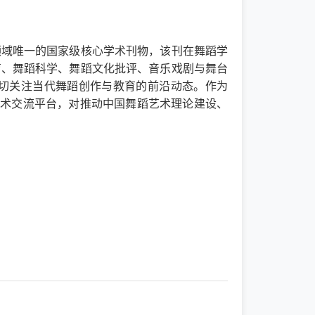
领域唯一的国家级核心学术刊物，该刊在舞蹈学
育、舞蹈科学、舞蹈文化批评、音乐戏剧与舞台
切关注当代舞蹈创作与教育的前沿动态。作为
学术交流平台，对推动中国舞蹈艺术理论建设、