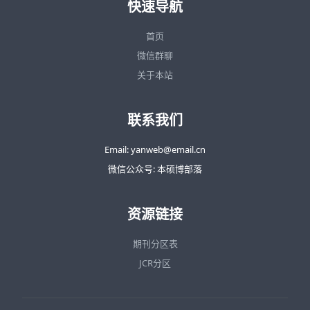
快速导航
首页
微信群聊
关于本站
联系我们
Email: yanweb@email.cn
微信公众号: 本硕博部落
资源链接
期刊分区表
JCR分区